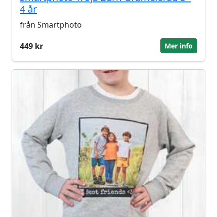
4 år
från Smartphoto
449 kr
Mer info