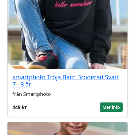
smartphoto Tröja Barn Broderad Svart
7 - 8 år
från Smartphoto
449 kr
Mer info