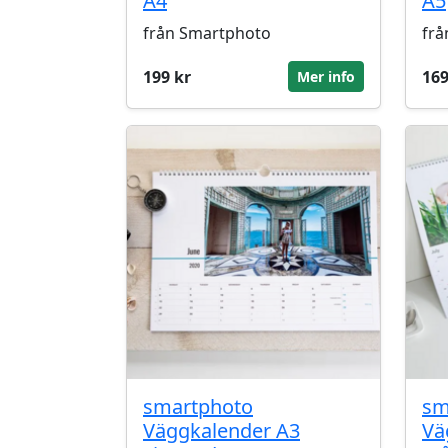
A4
A5
från Smartphoto
frå
199 kr
169
Mer info
smartphoto
sm
Väggkalender A3
Vä