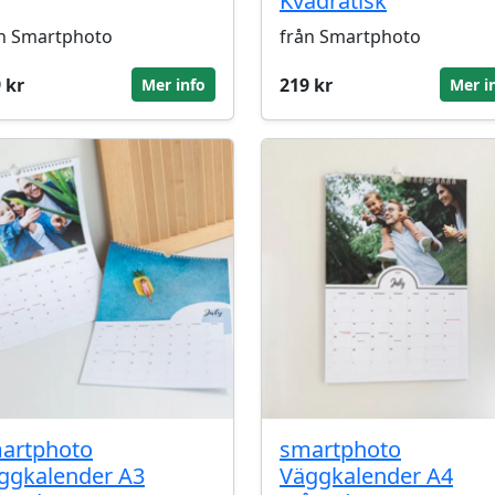
Kvadratisk
n Smartphoto
från Smartphoto
 kr
219 kr
Mer info
Mer i
artphoto
smartphoto
ggkalender A3
Väggkalender A4