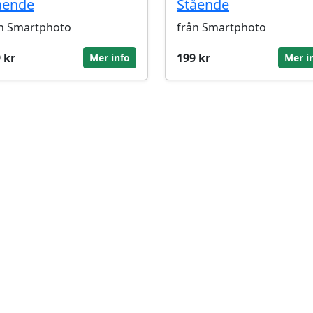
ående
Stående
n Smartphoto
från Smartphoto
 kr
199 kr
Mer info
Mer i