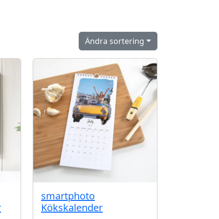
Ändra sortering
smartphoto
r
Kökskalender