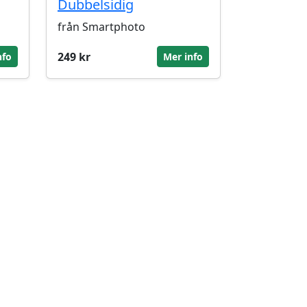
Dubbelsidig
från Smartphoto
249 kr
nfo
Mer info