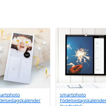
artphoto
smartphoto
delsedagskalender
Födelsedagskalende