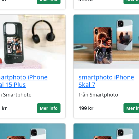
artphoto iPhone
smartphoto iPhone
al 15 Plus
Skal 7
n Smartphoto
från Smartphoto
 kr
199 kr
Mer info
Mer i