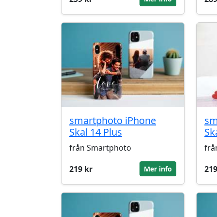
smartphoto iPhone
sm
Skal 14 Plus
Sk
från Smartphoto
frå
219 kr
219
Mer info