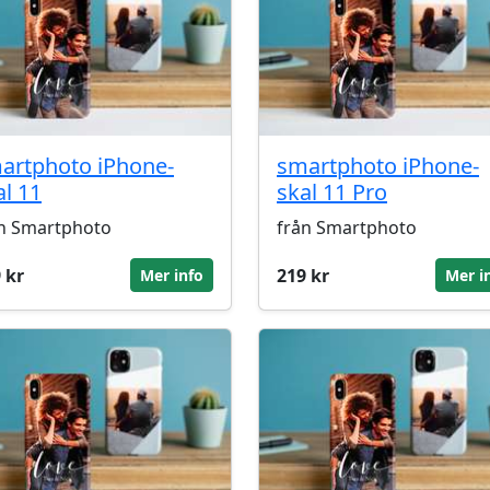
artphoto iPhone-
smartphoto iPhone-
al 11
skal 11 Pro
n Smartphoto
från Smartphoto
 kr
219 kr
Mer info
Mer i