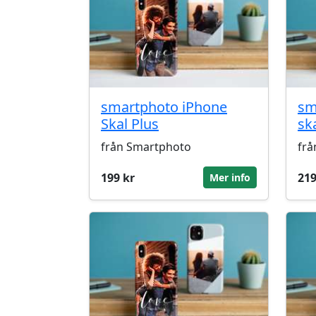
smartphoto iPhone
sm
Skal Plus
sk
från Smartphoto
frå
199 kr
219
Mer info