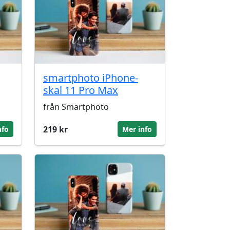
smartphoto iPhone-
skal 11 Pro Max
från Smartphoto
219 kr
nfo
Mer info