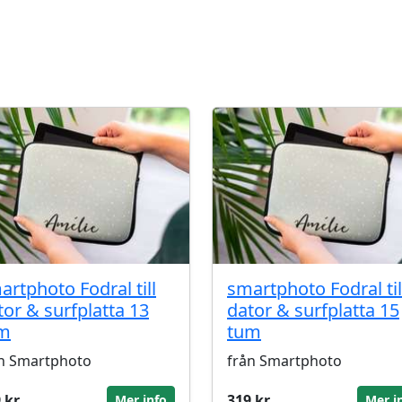
artphoto Fodral till
smartphoto Fodral til
tor & surfplatta 13
dator & surfplatta 15
m
tum
n Smartphoto
från Smartphoto
 kr
319 kr
Mer info
Mer i