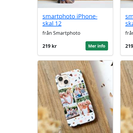
smartphoto iPhone-
sm
skal 12
sk
från Smartphoto
frå
219 kr
219
Mer info