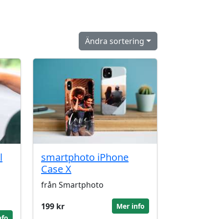
Ändra sortering
l
smartphoto iPhone
Case X
från Smartphoto
199 kr
Mer info
nfo