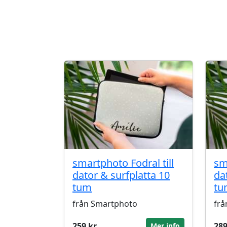
smartphoto Fodral till
sm
dator & surfplatta 10
da
tum
tu
från Smartphoto
frå
259 kr
289
Mer info