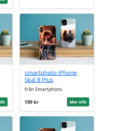
smartphoto iPhone
Skal 8 Plus
från Smartphoto
199 kr
nfo
Mer info