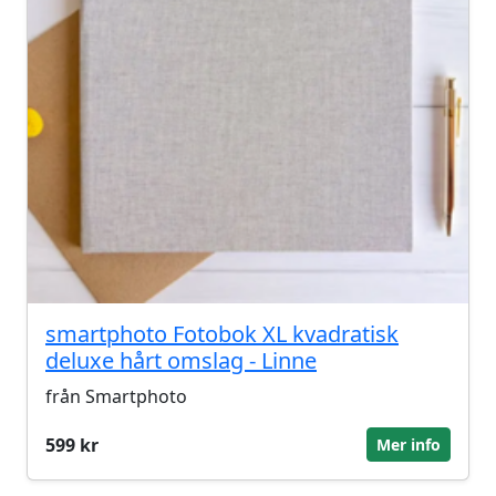
smartphoto Fotobok XL kvadratisk
deluxe hårt omslag - Linne
från Smartphoto
599 kr
Mer info