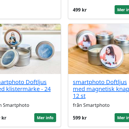
499 kr
Mer i
artphoto Doftljus
smartphoto Doftljus
d klistermärke - 24
med magnetisk knap
12 st
n Smartphoto
från Smartphoto
 kr
599 kr
Mer info
Mer i