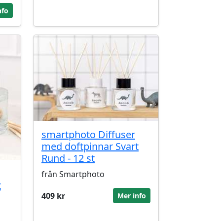
nfo
smartphoto Diffuser
med doftpinnar Svart
Rund - 12 st
från Smartphoto
t
409 kr
Mer info