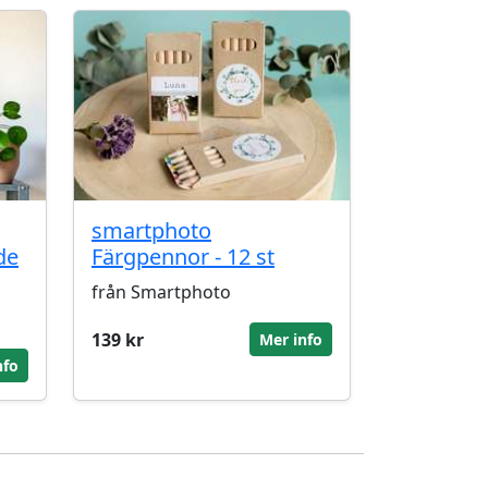
smartphoto
de
Färgpennor - 12 st
från Smartphoto
139 kr
Mer info
nfo