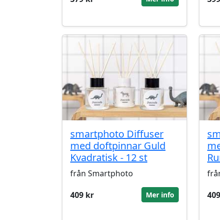
smartphoto Diffuser
sm
med doftpinnar Guld
me
Kvadratisk - 12 st
Ru
från Smartphoto
frå
409 kr
409
Mer info