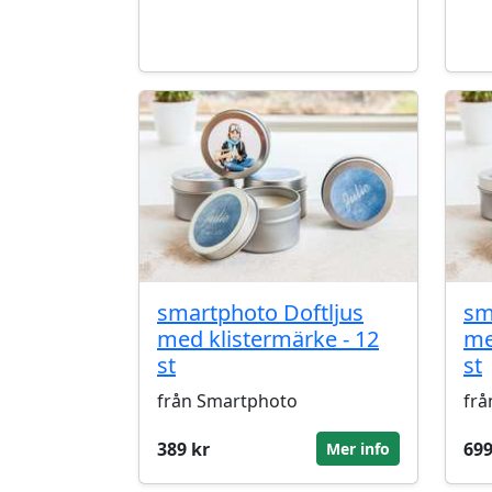
smartphoto Doftljus
sm
med klistermärke - 12
me
st
st
från Smartphoto
frå
389 kr
699
Mer info