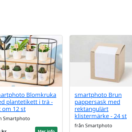
artphoto Blomkruka
smartphoto Brun
 plantetikett i trä -
pappersask med
t om 12 st
rektangulärt
klistermärke - 24 st
n Smartphoto
från Smartphoto
 kr
Mer info