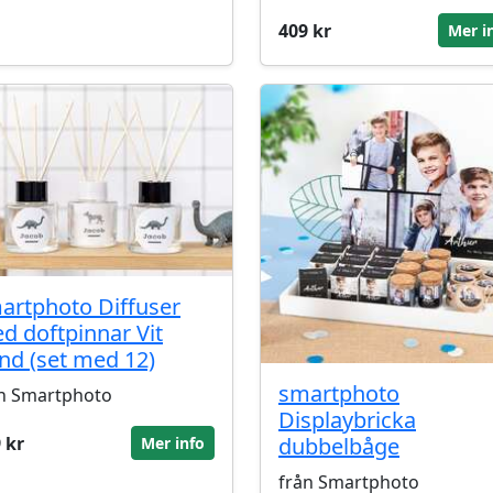
409 kr
Mer i
artphoto Diffuser
d doftpinnar Vit
nd (set med 12)
smartphoto
n Smartphoto
Displaybricka
 kr
dubbelbåge
Mer info
från Smartphoto