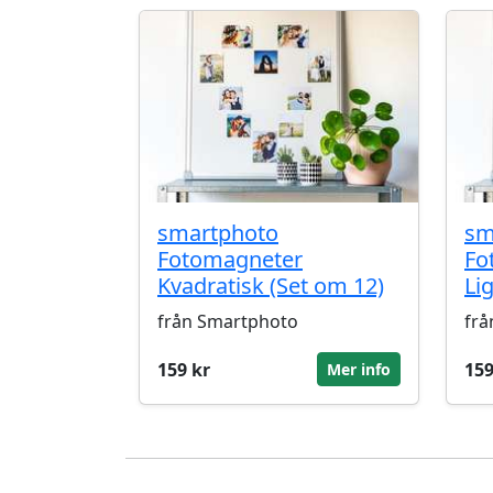
smartphoto
sm
Fotomagneter
Fo
Kvadratisk (Set om 12)
Li
från Smartphoto
frå
159 kr
159
Mer info