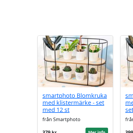
smartphoto Blomkruka
sm
med klistermärke - set
med
med 12 st
se
från Smartphoto
frå
379 kr
399
Mer info