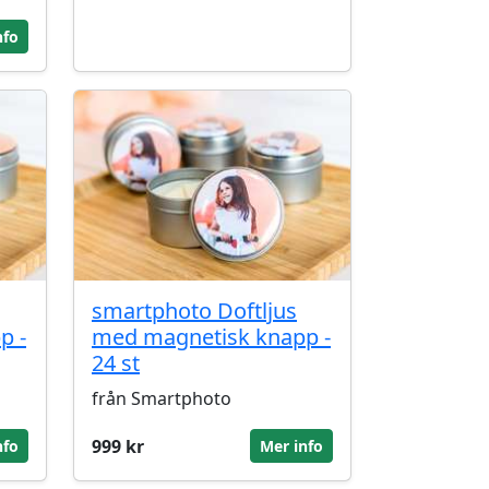
nfo
smartphoto Doftljus
p -
med magnetisk knapp -
24 st
från Smartphoto
999 kr
nfo
Mer info