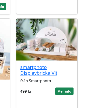
nfo
smartphoto
Displaybricka Vit
från Smartphoto
499 kr
Mer info