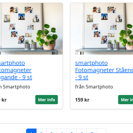
artphoto
smartphoto
tomagneter
Fotomagneter Ståen
ggande - 9 st
- 9 st
n Smartphoto
från Smartphoto
 kr
159 kr
Mer info
Mer i